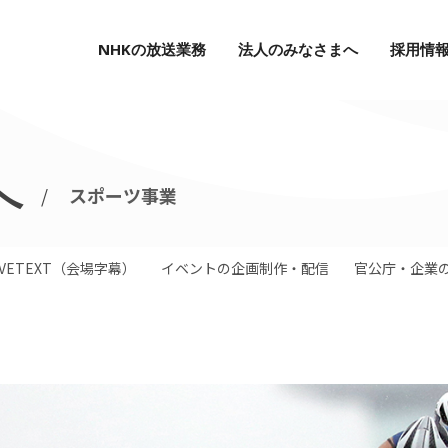
NHKの放送業務
法人のみなさまへ
採用情
人のみなさまへ
採用情報
へ
デジタルサイネージ
採用要件
スポーツ事業
LIVETEXT（会場字幕）
新卒採用
(既卒者含む)
キャリア採用
(Gメディ
イベントの企画制作・配信
IVETEXT（会場字幕）
イベントの企画制作・配信
官公庁・企業
社員紹介
官公庁・企業の動画制作
環境を知る
スポーツ事業
キャリアアップ／研修
通訳・翻訳サービス
ワークライフバランス
通訳・翻訳者養成講座
数字で見るGメディア