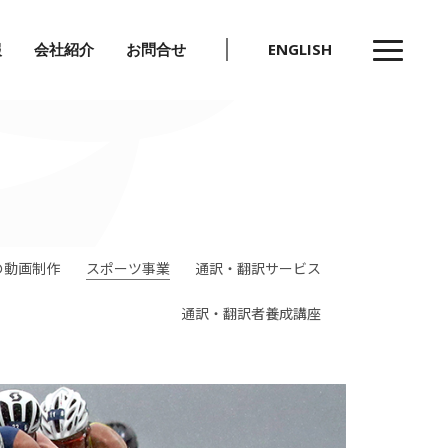
報
会社紹介
お問合せ
ENGLISH
メ
ニ
ュ
会社紹介
ー
会社概要
沿革・受賞歴
ア退職者)
組織図
の動画制作
スポーツ事業
通訳・翻訳サービス
制度
通訳・翻訳者養成講座
SDGsへの取り組み
制度
アクセスマップ
お問合せ