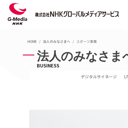
Skip
Skip
to
to
Content
Main
NHKの放送業務
法
(Press
Navigation
Enter)
(Press
HOME
法人のみなさまへ
スポーツ事業
Enter)
法人のみなさま
ニュース制作
番組制作
BUSINESS
デジタルサービス
デジタルサイネージ
L
スポーツ中継
字幕・手話ニュース制作
国際映像コーディネーション
通訳・翻訳