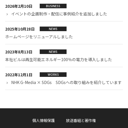
2026年2月10日
BUSINESS
デジタルサイネージ
イベントの企画制作・配信に事例紹介を追加しました
LIVETEXT（会場字幕）
2025年10月28日
NEWS
イベントの企画制作・配信
ホームページをリニューアルしました
官公庁・企業の動画制作
スポーツ事業
2023年8月13日
NEWS
通訳・翻訳サービス
本社ビルは再生可能エネルギー100％の電力を導入しました
通訳・翻訳者養成講座
2022年12月1日
WORKS
NHK G-Media × SDGs SDGsへの取り組みを紹介しています
採用情報
採用要件
新卒採用
(既卒者含む)
個人情報保護
放送番組と著作権
キャリア採用
(Gメディア退職者)