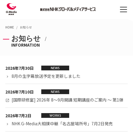
Skip
Skip
NHK
メ
の放
to
to
ニ
送業
Content
Main
ュ
NHKの放送業務
HOME
お知らせ
務
(Press
Navigation
ー
法人
お知らせ
Enter)
(Press
のみ
Enter)
INFORMATION
なさ
ニュース制作
ENGLISH
まへ
番組制作
採用
情報
デジタルサービス
2026年7月30日
NEWS
会社
紹介
スポーツ中継
8月の生字幕放送予定を更新しました
お問
字幕・手話ニュース制作
合せ
2026年7月10日
NEWS
国際映像コーディネーション
[国際研修室] 2026年 8～9月開講 短期講座のご案内 ～ 第1弾
通訳・翻訳
2026年7月2日
WORKS
NHK G-Media大相撲中継「名古屋場所号」7月2日発売
法人のみなさまへ