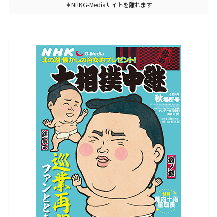
＊NHKG-Mediaサイトを離れます
デジタルサイネージ
LIVETEXT（会場字幕）
イベントの企画制作・配信
官公庁・企業の動画制作
スポーツ事業
通訳・翻訳サービス
通訳・翻訳者養成講座
採用情報
採用要件
新卒採用
(既卒者含む)
キャリア採用
(Gメディア退職者)