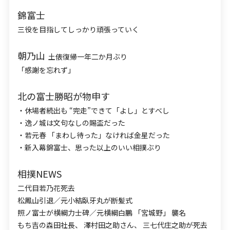
錦富士
三役を目指してしっかり頑張っていく
朝乃山
土俵復帰一年二か月ぶり
「感謝を忘れず」
北の富士勝昭が物申す
・休場者続出も “完走”できて「よし」とすべし
・逸ノ城は文句なしの賜盃だった
・若元春 「まわし待った」なければ金星だった
・新入幕錦富士、思った以上のいい相撲ぶり
相撲NEWS
二代目若乃花死去
松鳳山引退／元小結臥牙丸が断髪式
照ノ富士が横綱力士碑／元横綱白鵬 「宮城野」 襲名
もち吉の森田社長、 澤村田之助さん、 三七代庄之助が死去