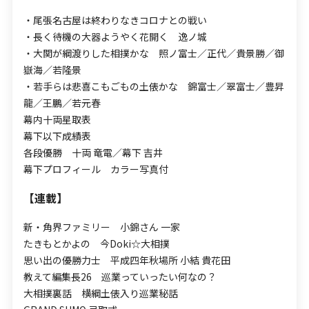
・尾張名古屋は終わりなきコロナとの戦い
・長く待機の大器ようやく花開く 逸ノ城
・大関が綱渡りした相撲かな 照ノ富士／正代／貴景勝／御
嶽海／若隆景
・若手らは悲喜こもごもの土俵かな 錦富士／翠富士／豊昇
龍／王鵬／若元春
幕内十両星取表
幕下以下成績表
各段優勝 十両 竜電／幕下 吉井
幕下プロフィール カラー写真付
【連載】
新・角界ファミリー 小錦さん 一家
たきもとかよの 今Doki☆大相撲
思い出の優勝力士 平成四年秋場所 小結 貴花田
教えて編集長26 巡業っていったい何なの？
大相撲裏話 横綱土俵入り巡業秘話