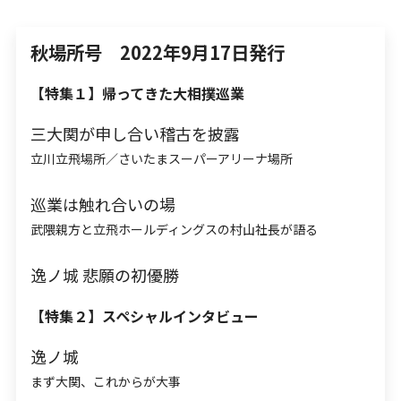
お問合せ
秋場所号 2022年9月17日発行
【特集１】帰ってきた大相撲巡業
ENGLISH
三大関が申し合い稽古を披露
立川立飛場所／さいたまスーパーアリーナ場所
巡業は触れ合いの場
武隈親方と立飛ホールディングスの村山社長が語る
逸ノ城 悲願の初優勝
【特集２】スペシャルインタビュー
逸ノ城
まず大関、これからが大事