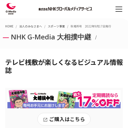
Skip
Skip
NHK
メ
の放
to
to
ニ
送業
Content
Main
ュ
NHKの放送業務
HOME
法人のみなさまへ
スポーツ事業
秋場所号 2022年9月17日発行
務
(Press
Navigation
ー
法人
NHK G-Media 大相撲中継
Enter)
(Press
のみ
Enter)
なさ
ニュース制作
ENGLISH
まへ
番組制作
採用
テレビ桟敷が楽しくなるビジュアル情報
情報
デジタルサービス
会社
誌
紹介
スポーツ中継
お問
字幕・手話ニュース制作
合せ
国際映像コーディネーション
通訳・翻訳
ご購入はこちら
法人のみなさまへ