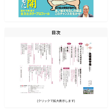
社員紹介
環境を知る
キャリアアップ／研修制度
ワークライフバランス
数字で見るGメディア
目次
会社紹介
会社概要
沿革・受賞歴
組織図
制度
SDGsへの取り組み
アクセスマップ
(クリックで拡大表示します)