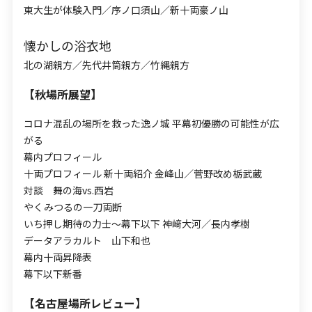
東大生が体験入門／序ノ口須山／新十両豪ノ山
懐かしの浴衣地
北の湖親方／先代井筒親方／竹縄親方
【秋場所展望】
コロナ混乱の場所を救った逸ノ城 平幕初優勝の可能性が広
がる
幕内プロフィール
十両プロフィール 新十両紹介 金峰山／菅野改め栃武蔵
対談 舞の海vs.西岩
やくみつるの一刀両断
いち押し期待の力士〜幕下以下 神﨑大河／長内孝樹
データアラカルト 山下和也
幕内十両昇降表
幕下以下新番
【名古屋場所レビュー】