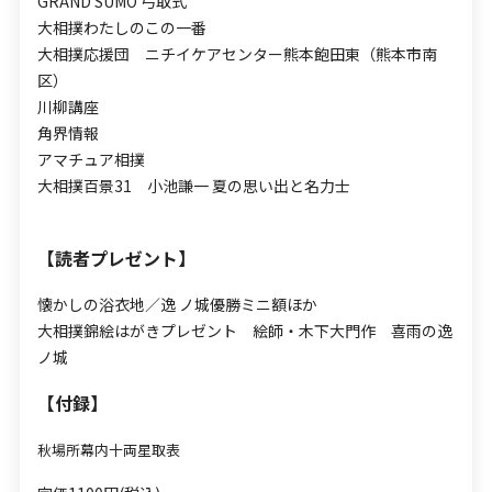
GRAND SUMO 弓取式
大相撲わたしのこの一番
大相撲応援団 ニチイケアセンター熊本飽田東（熊本市南
区）
川柳講座
角界情報
アマチュア相撲
大相撲百景31 小池謙一 夏の思い出と名力士
【読者プレゼント】
懐かしの浴衣地／逸 ノ城優勝ミニ額ほか
大相撲錦絵はがきプレゼント 絵師・木下大門作 喜雨の逸
ノ城
【付録】
秋場所幕内十両星取表