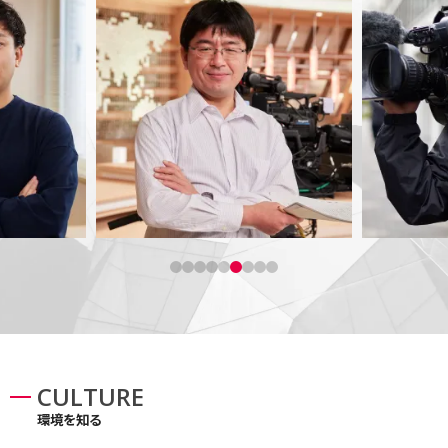
ニュース制作ディレクター
ニュース
ん人
世界のニュースを体感できる仕事毎
誰でも映像を撮
を傾
日とても刺激的です
心に響く映像
CULTURE
環境を知る