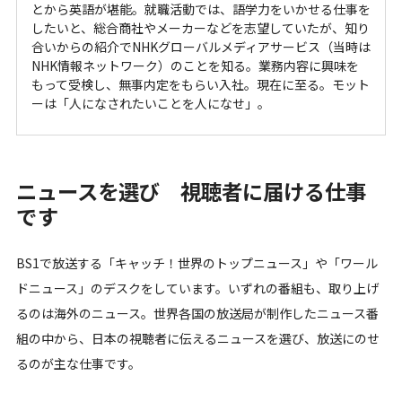
社員紹介
とから英語が堪能。就職活動では、語学力をいかせる仕事を
したいと、総合商社やメーカーなどを志望していたが、知り
環境を知る
合いからの紹介でNHKグローバルメディアサービス（当時は
キャリアアップ／研修制度
NHK情報ネットワーク）のことを知る。業務内容に興味を
ワークライフバランス
もって受検し、無事内定をもらい入社。現在に至る。モット
ーは「人になされたいことを人になせ」。
数字で見るGメディア
会社紹介
ニュースを選び 視聴者に届ける仕事
です
会社概要
沿革・受賞歴
BS1で放送する「キャッチ！世界のトップニュース」や「ワール
組織図
ドニュース」のデスクをしています。いずれの番組も、取り上げ
制度
るのは海外のニュース。世界各国の放送局が制作したニュース番
SDGsへの取り組み
組の中から、日本の視聴者に伝えるニュースを選び、放送にのせ
アクセスマップ
るのが主な仕事です。