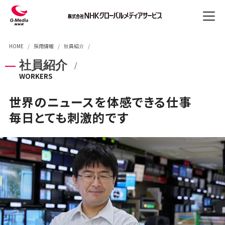
Skip
Skip
NHK
メ
の放
to
to
ニ
送業
Content
Main
ュ
NHKの放送業務
HOME
採用情報
社員紹介
務
(Press
Navigation
ー
法人
社員紹介
Enter)
(Press
のみ
Enter)
WORKERS
なさ
ニュース制作
ENGLISH
まへ
番組制作
世界のニュースを
体感できる仕事
採用
情報
デジタルサービス
毎日とても
刺激的です
会社
紹介
スポーツ中継
お問
字幕・手話ニュース制作
合せ
国際映像コーディネーション
通訳・翻訳
法人のみなさまへ