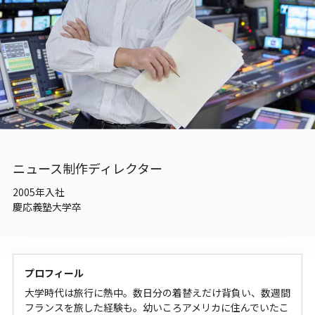
デジタルサイネージ
LIVETEXT（会場字幕）
イベントの企画制作・配信
官公庁・企業の動画制作
スポーツ事業
通訳・翻訳サービス
通訳・翻訳者養成講座
ニュース制作ディレクター
2005年入社
慶応義塾大学卒
採用情報
採用要件
プロフィール
新卒採用
(既卒者含む)
大学時代は旅行に熱中。数日分の着替えだけ背負い、数週間
キャリア採用
(Gメディア退職者)
フランスを旅した経験も。幼いころアメリカに住んでいたこ